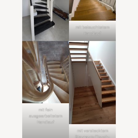
mit beleuchtetem
Handlauf
mit fein
ausgearbeitetem
Handlauf
mit verstecktem
Stauraum (Touch-